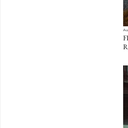
Au
F
R