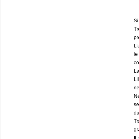
Si
Tr
pr
L'
le
co
La
Li
ne
Ne
se
du
Tr
gr
Il