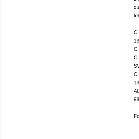
qu
te
Cl
13
Cl
Ci
S
Cl
13
Ab
98
Fo