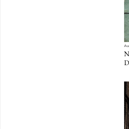
Au
N
D