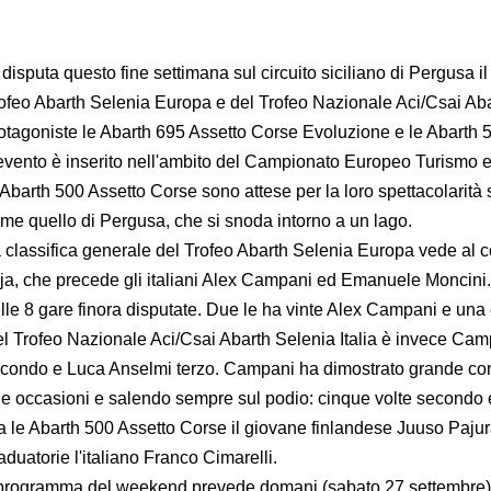
 disputa questo fine settimana sul circuito siciliano di Pergusa 
ofeo Abarth Selenia Europa e del Trofeo Nazionale Aci/Csai Abar
otagoniste le Abarth 695 Assetto Corse Evoluzione e le Abarth 
evento è inserito nell'ambito del Campionato Europeo Turismo e
 Abarth 500 Assetto Corse sono attese per la loro spettacolarità su
me quello di Pergusa, che si snoda intorno a un lago.
 classifica generale del Trofeo Abarth Selenia Europa vede al
lja, che precede gli italiani Alex Campani ed Emanuele Moncini.
lle 8 gare finora disputate. Due le ha vinte Alex Campani e una
l Trofeo Nazionale Aci/Csai Abarth Selenia Italia è invece Cam
condo e Luca Anselmi terzo. Campani ha dimostrato grande contin
e occasioni e salendo sempre sul podio: cinque volte secondo e
a le Abarth 500 Assetto Corse il giovane finlandese Juuso Paju
aduatorie l'italiano Franco Cimarelli.
 programma del weekend prevede domani (sabato 27 settembre) le