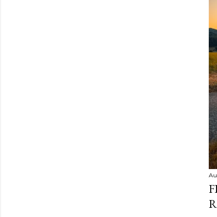
Au
F
R