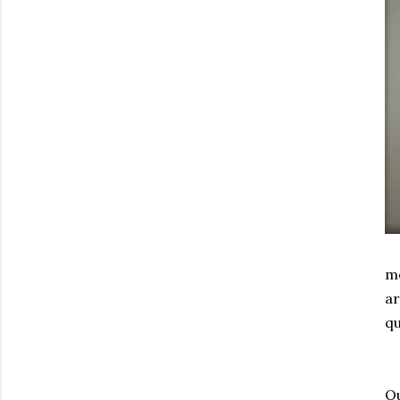
me
ar
qu
Qu