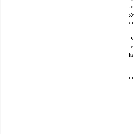
mo
ge
co
Pe
ma
l
ET