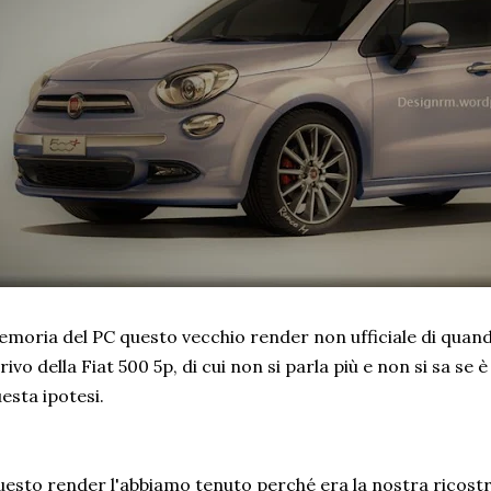
moria del PC questo vecchio render non ufficiale di quando
rivo della Fiat 500 5p, di cui non si parla più e non si sa se
esta ipotesi.
esto render l'abbiamo tenuto perché era la nostra ricostru