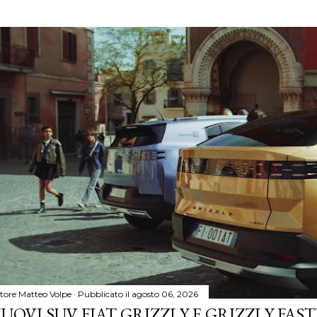
tore
Matteo Volpe
Pubblicato il
agosto 06, 2026
UOVI SUV FIAT GRIZZLY E GRIZZLY FASTB