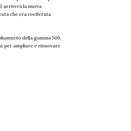
0 arriverà la nuova
uesta che era vociferata
mpliamneto della gamma 500,
at per ampliare e rinnovare