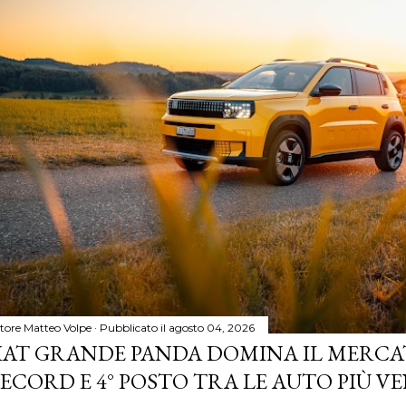
tore
Matteo Volpe
Pubblicato il
agosto 04, 2026
IAT GRANDE PANDA DOMINA IL MERCA
ECORD E 4° POSTO TRA LE AUTO PIÙ VE