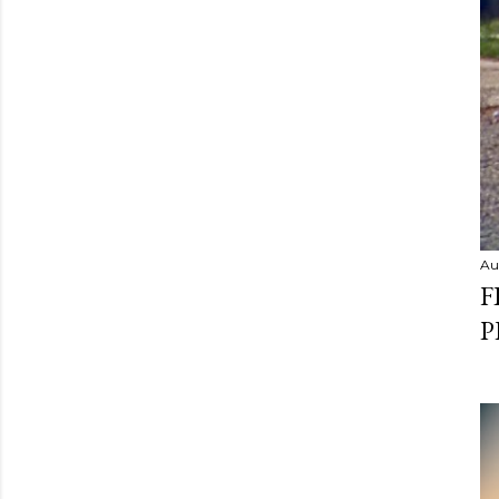
Au
F
P