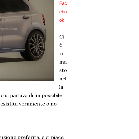
Fac
ebo
ok
Ci
è
ri
ma
sto
nel
la
 si parlava di un possibile
 è esistita veramente o no
zione preferita, e ci piace