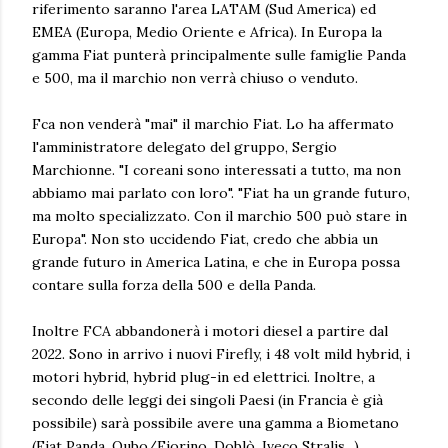
riferimento saranno l'area LATAM (Sud America) ed
EMEA (Europa, Medio Oriente e Africa). In Europa la
gamma Fiat punterà principalmente sulle famiglie Panda
e 500, ma il marchio non verrà chiuso o venduto.
Fca non venderà "mai" il marchio Fiat. Lo ha affermato
l'amministratore delegato del gruppo, Sergio
Marchionne. "I coreani sono interessati a tutto, ma non
abbiamo mai parlato con loro". "Fiat ha un grande futuro,
ma molto specializzato. Con il marchio 500 può stare in
Europa". Non sto uccidendo Fiat, credo che abbia un
grande futuro in America Latina, e che in Europa possa
contare sulla forza della 500 e della Panda.
Inoltre FCA abbandonerà i motori diesel a partire dal
2022. Sono in arrivo i nuovi Firefly, i 48 volt mild hybrid, i
motori hybrid, hybrid plug-in ed elettrici. Inoltre, a
secondo delle leggi dei singoli Paesi (in Francia è già
possibile) sarà possibile avere una gamma a Biometano
(Fiat Panda, Qubo/Fiorino, Doblò, Iveco Stralis...)