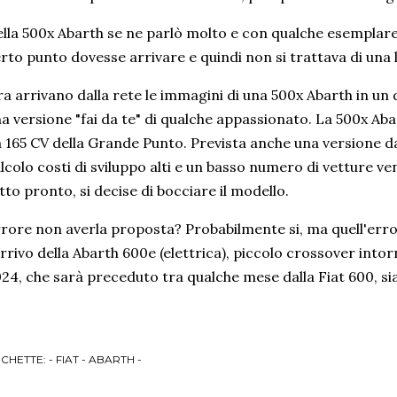
lla 500x Abarth se ne parlò molto e con qualche esemplar
rto punto dovesse arrivare e quindi non si trattava di un
a arrivano dalla rete le immagini di una 500x Abarth in u
a versione "fai da te" di qualche appassionato. La 500x Ab
 165 CV della Grande Punto. Prevista anche una versione da
lcolo costi di sviluppo alti e un basso numero di vetture v
tto pronto, si decise di bocciare il modello.
rore non averla proposta? Probabilmente si, ma quell'erro
arrivo della Abarth 600e (elettrica), piccolo crossover intor
24, che sarà preceduto tra qualche mese dalla Fiat 600, sia
ICHETTE:
- FIAT - ABARTH -