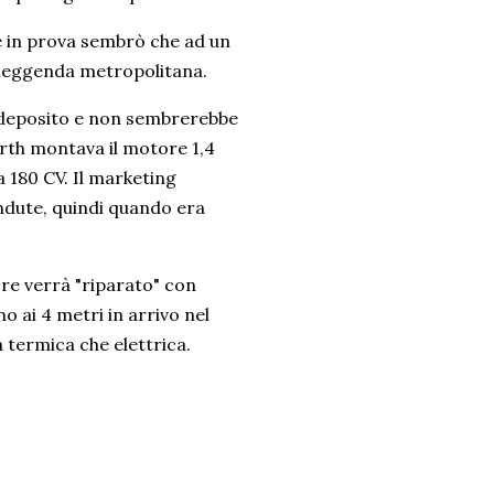
e in prova sembrò che ad un
a leggenda metropolitana.
n deposito e non sembrerebbe
arth montava il motore 1,4
 180 CV. Il marketing
endute, quindi quando era
re verrà "riparato" con
no ai 4 metri in arrivo nel
 termica che elettrica.