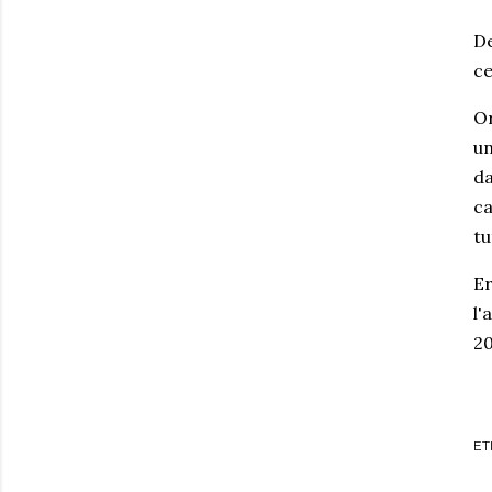
De
ce
Or
un
da
ca
tu
Er
l'
20
ET