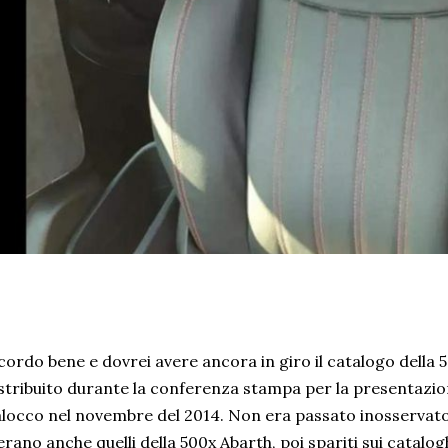
cordo bene e dovrei avere ancora in giro il catalogo della 5
stribuito durante la conferenza stampa per la presentazion
locco nel novembre del 2014. Non era passato inosservato i
erano anche quelli della 500x Abarth, poi spariti sui catalog