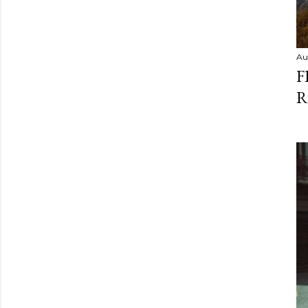
Au
F
R