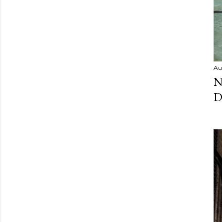
Au
N
D