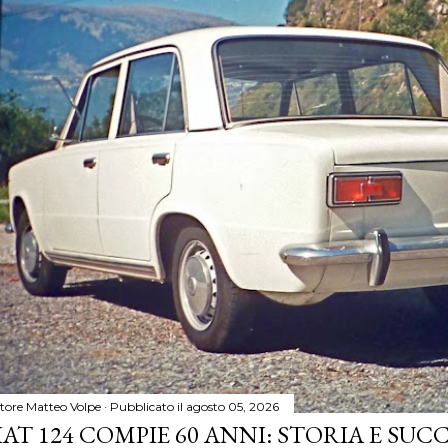
tore
Matteo Volpe
Pubblicato il
agosto 05, 2026
IAT 124 COMPIE 60 ANNI: STORIA E SUC