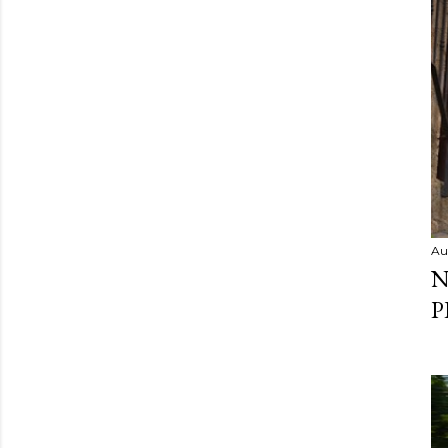
Au
N
P