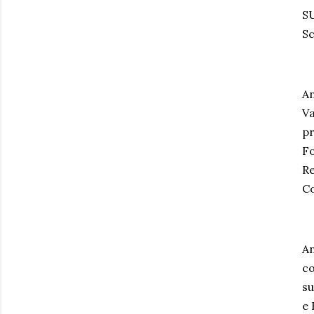
SU
Sc
An
Va
pr
F
Re
Co
An
co
su
e 