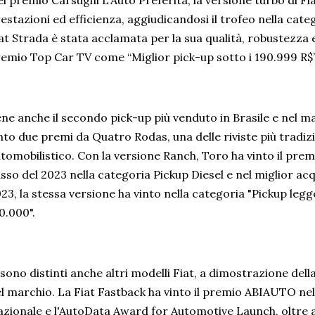
l premio Carsughi L'Auto Preferita, la versione turbo di Fia
estazioni ed efficienza, aggiudicandosi il trofeo nella cat
at Strada è stata acclamata per la sua qualità, robustezza 
emio Top Car TV come “Miglior pick-up sotto i 190.999 R$
ne anche il secondo pick-up più venduto in Brasile e nel mar
nto due premi da Quatro Rodas, una delle riviste più tradizi
tomobilistico. Con la versione Ranch, Toro ha vinto il premi
sso del 2023 nella categoria Pickup Diesel e nel miglior ac
23, la stessa versione ha vinto nella categoria "Pickup legg
0.000".
 sono distinti anche altri modelli Fiat, a dimostrazione della 
l marchio. La Fiat Fastback ha vinto il premio ABIAUTO ne
zionale e l'AutoData Award for Automotive Launch, oltre 