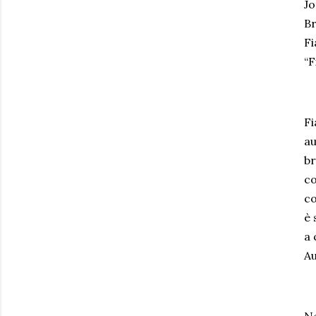
Jo
Br
Fi
“F
Fi
au
br
co
co
è 
a 
Au