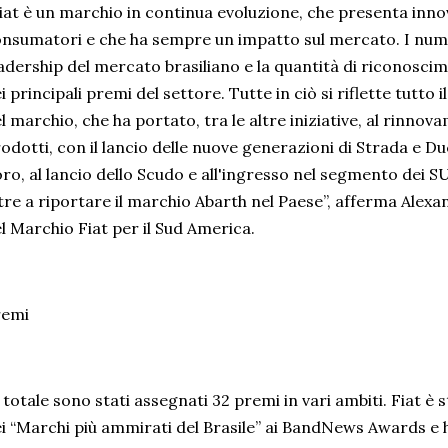
iat è un marchio in continua evoluzione, che presenta innova
nsumatori e che ha sempre un impatto sul mercato. I nume
adership del mercato brasiliano e la quantità di riconosc
i principali premi del settore. Tutte in ciò si riflette tutto
l marchio, che ha portato, tra le altre iniziative, al rinno
odotti, con il lancio delle nuove generazioni di Strada e D
ro, al lancio dello Scudo e all'ingresso nel segmento dei S
tre a riportare il marchio Abarth nel Paese”, afferma Alex
l Marchio Fiat per il Sud America.
remi
 totale sono stati assegnati 32 premi in vari ambiti. Fiat 
i “Marchi più ammirati del Brasile” ai BandNews Awards e 