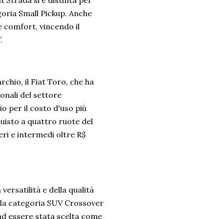
t Strada si è distinta per
egoria Small Pickup. Anche
e comfort, vincendo il
”.
chio, il Fiat Toro, che ha
onali del settore
o per il costo d'uso più
quisto a quattro ruote del
eri e intermedi oltre R$
versatilità e della qualità
lla categoria SUV Crossover
ad essere stata scelta come