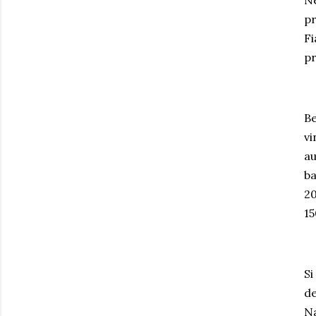
Ne
pr
Fi
pr
Be
vi
au
ba
20
15
Si
de
Na