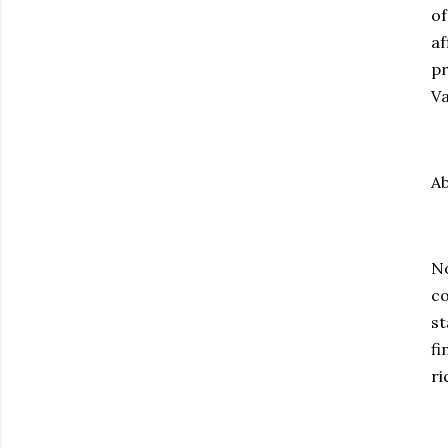
of
af
pr
Va
A
No
co
st
fi
ri