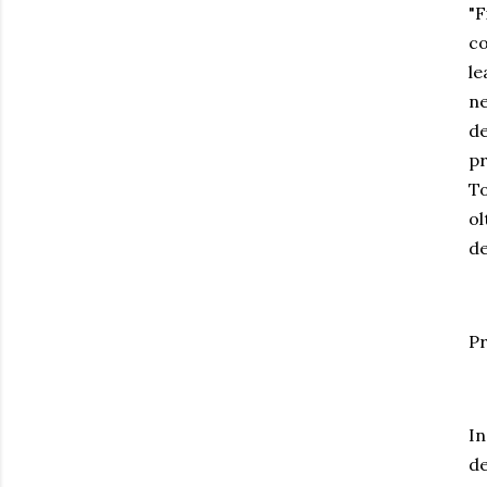
"F
co
le
ne
de
pr
To
ol
de
P
In
de