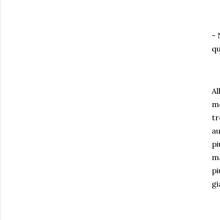
- 
qu
Al
mo
tr
au
pi
ma
pi
gi