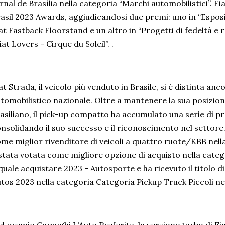
rnal de Brasília nella categoria “Marchi automobilistici”. Fi
asil 2023 Awards, aggiudicandosi due premi: uno in “Esposi
at Fastback Floorstand e un altro in “Progetti di fedeltà e r
iat Lovers - Cirque du Soleil”. .
at Strada, il veicolo più venduto in Brasile, si è distinta a
tomobilistico nazionale. Oltre a mantenere la sua posizion
asiliano, il pick-up compatto ha accumulato una serie di pr
nsolidando il suo successo e il riconoscimento nel settore.
me miglior rivenditore di veicoli a quattro ruote/KBB nell
stata votata come migliore opzione di acquisto nella categ
quale acquistare 2023 - Autosporte e ha ricevuto il titolo d
tos 2023 nella categoria Categoria Pickup Truck Piccoli n