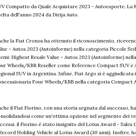
V Compatto da Quale Acquistare 2023 - Autoesporte. La F
elta dell'anno 2024 da Dirija Auto.
che la Fiat Cronos ha ottenuto il riconoscimento, ricevendo
lue – Autos 2023 (Autoinforme) nella categoria Piccole Seda
emi: Highest Resale Value – Autos 2023 (Autoinforme) nell
our Wheels/KBB Reseller come Reference Compact SUV e 
gional SUV in Argentina. Infine, Fiat Argo si è aggiudicata
ncessionaria Four Wheels/KBB nella categoria Compact 
che il Fiat Fiorino, con una storia segnata dal successo, h
nsolidandosi come un'ottima opzione nel segmento dei veic
ccessi, il Fiorino è stato insignito del Lotus Award - Sa
Record Holding Vehicle al Lotus Award (30 anni). Inoltre, h