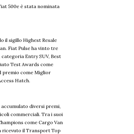
iat 500e è stata nominata
 il sigillo Highest Resale
n. Fiat Pulse ha vinto tre
a categoria Entry SUV, Best
Auto Test Awards come
 il premio come Miglior
Access Hatch.
a accumulato diversi premi,
oli commerciali. Tra i suoi
les Champions come Cargo Van
a ricevuto il Transport Top