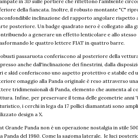
ampate in 3D sulle portiere che riflettono l'ambiente circ
feriore della fiancata. Inoltre, il robusto montante "C" ri
inconfondibile inclinazione del rapporto angolare rispetto a
rte posteriore. Un badge quadrato nero è collegato alla gr
ntribuendo a generare un effetto lenticolare e allo stess
asformando le quattro lettere FIAT in quattro barre.
robusti passaruota conferiscono al posteriore della vettur
presso anche dall'inclinazione dei finestrini, dalla disposi
ri e skid conferiscono uno aspetto protettivo e stabile ed u
teriore omaggio alla Panda originale è reso attraverso una 
ttere tridimensionali di Panda, elemento che aumenta al c
ttura. Infine, per preservare il tema delle geometrie anni '
turistico, i cerchi in lega da 17 pollici diamantati sono ampl
ilizzato design a X.
at Grande Panda non è un operazione nostalgia in stile 500
la Panda del 1980. Come la sagoma laterale, le luci posterior