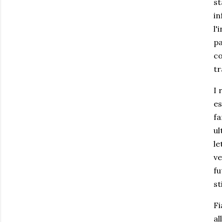
st
in
l'
pa
co
tr
I 
es
fa
ul
le
ve
fu
st
Fi
al