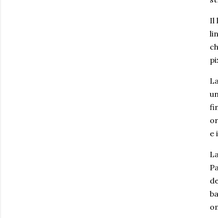
Il
li
ch
pi
La
un
fi
or
e 
La
Pa
de
ba
om