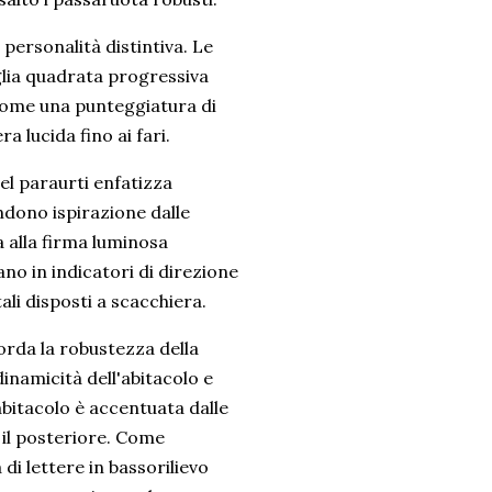
personalità distintiva. Le
glia quadrata progressiva
come una punteggiatura di
 lucida fino ai fari.
el paraurti enfatizza
endono ispirazione dalle
a alla firma luminosa
ano in indicatori di direzione
ali disposti a scacchiera.
orda la robustezza della
dinamicità dell'abitacolo e
’abitacolo è accentuata dalle
 il posteriore. Come
i lettere in bassorilievo