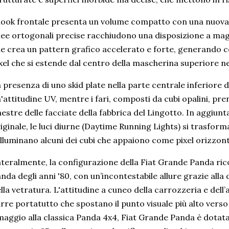
 look frontale presenta un volume compatto con una nuova 
nee ortogonali precise racchiudono una disposizione a ma
e crea un pattern grafico accelerato e forte, generando 
xel che si estende dal centro della mascherina superiore nera
 presenza di uno skid plate nella parte centrale inferiore d
'attitudine UV, mentre i fari, composti da cubi opalini, pr
nestre delle facciate della fabbrica del Lingotto. In aggiunt
iginale, le luci diurne (Daytime Running Lights) si trasform
illuminano alcuni dei cubi che appaiono come pixel orizzont
teralmente, la configurazione della Fiat Grande Panda ric
nda degli anni '80, con un’incontestabile allure grazie alla 
lla vetratura. L'attitudine a cuneo della carrozzeria e dell
rre portatutto che spostano il punto visuale più alto verso
aggio alla classica Panda 4x4, Fiat Grande Panda è dotata d