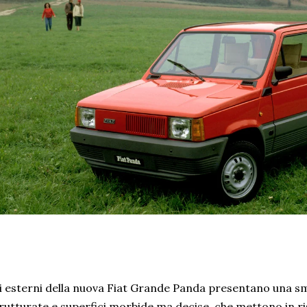
i esterni della nuova Fiat Grande Panda presentano una s
rutturate e superfici morbide ma decise, che mettono in ris