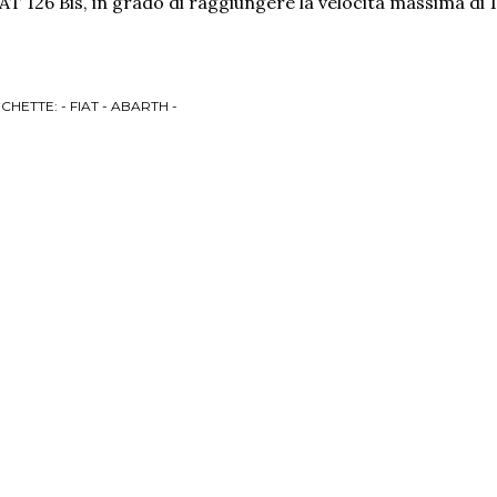
AT 126 Bis, in grado di raggiungere la velocità massima di 
ICHETTE:
- FIAT - ABARTH -