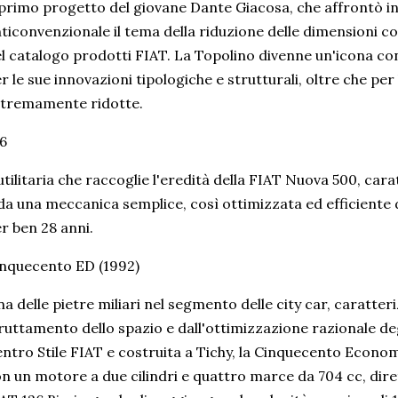
 primo progetto del giovane Dante Giacosa, che affrontò 
ticonvenzionale il tema della riduzione delle dimensioni co
l catalogo prodotti FIAT. La Topolino divenne un'icona co
r le sue innovazioni tipologiche e strutturali, oltre che per
tremamente ridotte.
6
utilitaria che raccoglie l'eredità della FIAT Nuova 500, cara
da una meccanica semplice, così ottimizzata ed efficiente
r ben 28 anni.
nquecento ED (1992)
a delle pietre miliari nel segmento delle city car, caratter
ruttamento dello spazio e dall'ottimizzazione razionale deg
ntro Stile FIAT e costruita a Tichy, la Cinquecento Econo
n un motore a due cilindri e quattro marce da 704 cc, dir