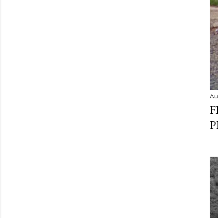
Au
F
P