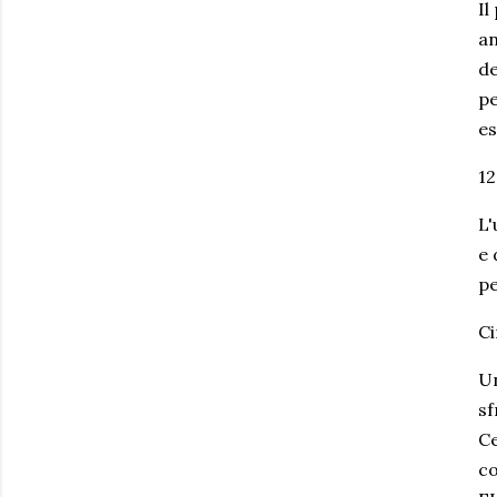
Il
an
de
pe
es
12
L'
e 
pe
Ci
Un
sf
Ce
co