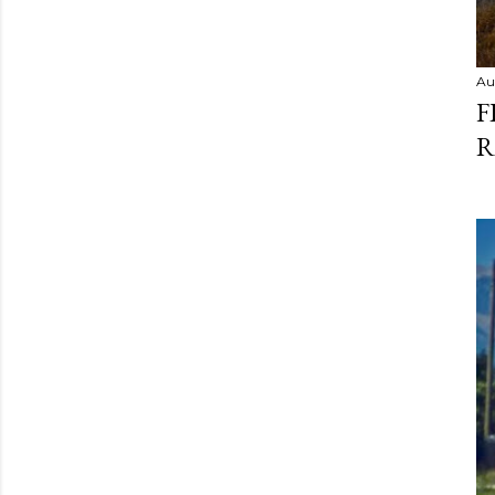
Au
F
R