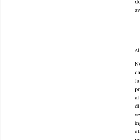
do
av
Al
Ne
ca
Ju
pr
al
di
ve
in
ut
pa