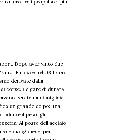
dro, era tra i propulsori più
rsport. Dopo aver vinto due
Nino” Farina e nel 1951 con
ismo derivate dalla
di corse. Le gare di durata
avano centinaia di migliaia
ificò un grande colpo: una
ridurre il peso, gli
zeria. Al posto dell’acciaio,
inco e manganese, per i
della carrozzeria furono