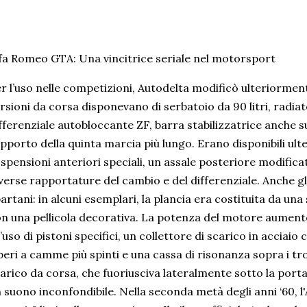
fa Romeo GTA: Una vincitrice seriale nel motorsport
r l’uso nelle competizioni, Autodelta modificò ulteriormen
rsioni da corsa disponevano di serbatoio da 90 litri, radiator
fferenziale autobloccante ZF, barra stabilizzatrice anche s
pporto della quinta marcia più lungo. Erano disponibili ult
spensioni anteriori speciali, un assale posteriore modific
verse rapportature del cambio e del differenziale. Anche gl
artani: in alcuni esemplari, la plancia era costituita da una
n una pellicola decorativa. La potenza del motore aumentò 
l’uso di pistoni specifici, un collettore di scarico in accia
beri a camme più spinti e una cassa di risonanza sopra i t
arico da corsa, che fuoriusciva lateralmente sotto la por
 suono inconfondibile. Nella seconda metà degli anni ‘60,