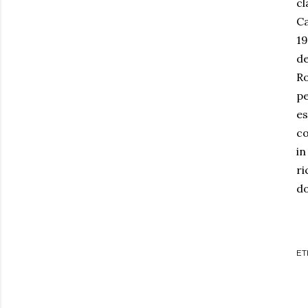
cl
Ca
19
de
Ro
pe
es
co
in
ri
do
ET