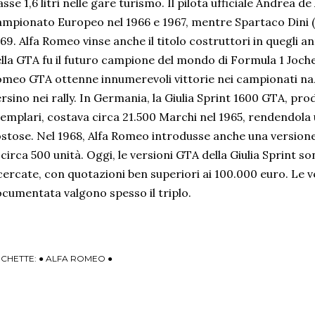
asse 1,6 litri nelle gare turismo. Il pilota ufficiale Andrea de 
mpionato Europeo nel 1966 e 1967, mentre Spartaco Dini (Ita
69. Alfa Romeo vinse anche il titolo costruttori in quegli ann
lla GTA fu il futuro campione del mondo di Formula 1 Jochen 
meo GTA ottenne innumerevoli vittorie nei campionati nazi
rsino nei rally. In Germania, la Giulia Sprint 1600 GTA, prod
emplari, costava circa 21.500 Marchi nel 1965, rendendola u
stose. Nel 1968, Alfa Romeo introdusse anche una version
 circa 500 unità. Oggi, le versioni GTA della Giulia Sprint s
cercate, con quotazioni ben superiori ai 100.000 euro. Le 
cumentata valgono spesso il triplo.
ICHETTE:
● ALFA ROMEO ●