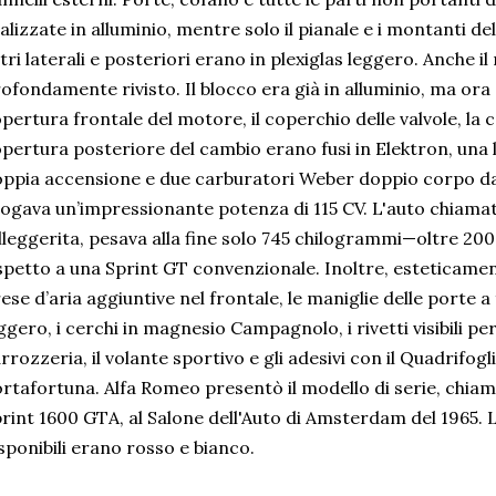
alizzate in alluminio, mentre solo il pianale e i montanti del
tri laterali e posteriori erano in plexiglas leggero. Anche il 
ofondamente rivisto. Il blocco era già in alluminio, ma ora a
pertura frontale del motore, il coperchio delle valvole, la
pertura posteriore del cambio erano fusi in Elektron, una 
ppia accensione e due carburatori Weber doppio corpo da 
ogava un’impressionante potenza di 115 CV. L'auto chiamat
lleggerita, pesava alla fine solo 745 chilogrammi—oltre 2
spetto a una Sprint GT convenzionale. Inoltre, esteticamen
ese d’aria aggiuntive nel frontale, le maniglie delle porte a 
ggero, i cerchi in magnesio Campagnolo, i rivetti visibili per 
rrozzeria, il volante sportivo e gli adesivi con il Quadrifog
rtafortuna. Alfa Romeo presentò il modello di serie, chiam
rint 1600 GTA, al Salone dell'Auto di Amsterdam del 1965. 
sponibili erano rosso e bianco.