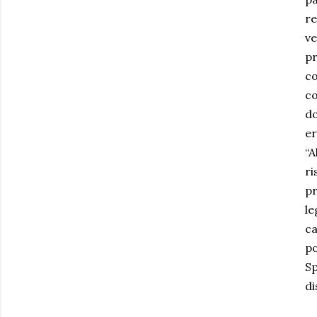
re
ve
pr
co
co
do
er
“A
ri
pr
le
ca
po
Sp
di