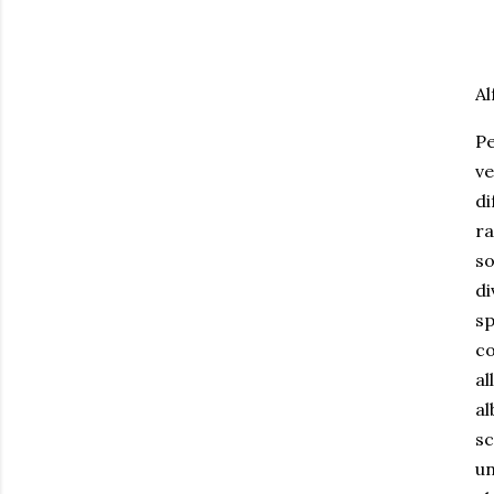
Al
Pe
ve
di
ra
so
di
sp
co
al
al
sc
un