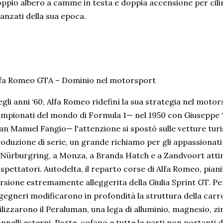
ppio albero a camme in testa e doppia accensione per cilin
anzati della sua epoca.
fa Romeo GTA – Dominio nel motorsport
gli anni ‘60, Alfa Romeo ridefinì la sua strategia nel moto
mpionati del mondo di Formula 1— nel 1950 con Giuseppe “
an Manuel Fangio— l'attenzione si spostò sulle vetture tur
oduzione di serie, un grande richiamo per gli appassionati 
 Nürburgring, a Monza, a Brands Hatch e a Zandvoort attir
 spettatori. Autodelta, il reparto corse di Alfa Romeo, pian
rsione estremamente alleggerita della Giulia Sprint GT. Per 
gegneri modificarono in profondità la struttura della carroz
ilizzarono il Peraluman, una lega di alluminio, magnesio, z
nnelli esterni. Porte, cofano e tutte le parti non portanti 