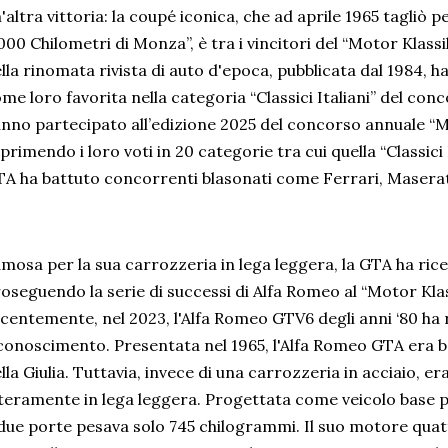
'altra vittoria: la coupé iconica, che ad aprile 1965 tagliò p
000 Chilometri di Monza”, è tra i vincitori del “Motor Klassi
lla rinomata rivista di auto d'epoca, pubblicata dal 1984, 
me loro favorita nella categoria “Classici Italiani” del conco
nno partecipato all’edizione 2025 del concorso annuale “
primendo i loro voti in 20 categorie tra cui quella “Classici 
A ha battuto concorrenti blasonati come Ferrari, Maserat
mosa per la sua carrozzeria in lega leggera, la GTA ha ricev
oseguendo la serie di successi di Alfa Romeo al “Motor Klas
centemente, nel 2023, l'Alfa Romeo GTV6 degli anni ‘80 ha r
conoscimento. Presentata nel 1965, l'Alfa Romeo GTA era b
lla Giulia. Tuttavia, invece di una carrozzeria in acciaio, er
teramente in lega leggera. Progettata come veicolo base pe
due porte pesava solo 745 chilogrammi. Il suo motore quattro