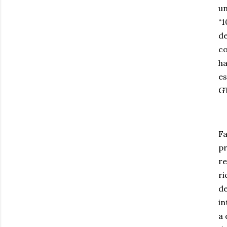
un
“1
de
co
ha
es
GT
Fa
pr
re
ri
de
in
a 