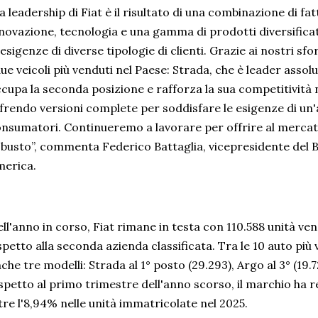
a leadership di Fiat è il risultato di una combinazione di fatt
novazione, tecnologia e una gamma di prodotti diversifica
 esigenze di diverse tipologie di clienti. Grazie ai nostri s
due veicoli più venduti nel Paese: Strada, che è leader assol
cupa la seconda posizione e rafforza la sua competitività 
frendo versioni complete per soddisfare le esigenze di u
nsumatori. Continueremo a lavorare per offrire al mercat
busto”, commenta Federico Battaglia, vicepresidente del Br
merica.
ll'anno in corso, Fiat rimane in testa con 110.588 unità vend
spetto alla seconda azienda classificata. Tra le 10 auto pi
che tre modelli: Strada al 1° posto (29.293), Argo al 3° (19.72
spetto al primo trimestre dell'anno scorso, il marchio ha r
tre l'8,94% nelle unità immatricolate nel 2025.