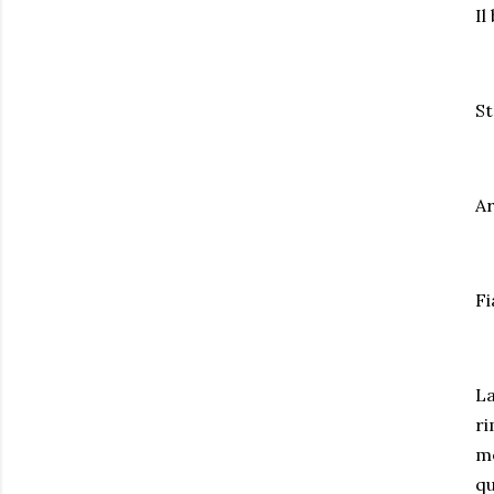
Il
St
Ar
Fi
La
ri
me
qu