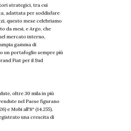
ori strategici, tra cui
ta, adattata per soddisfare
forzi, questo mese celebriamo
uto da mesi, e Argo, che
nel mercato interno,
n'ampia gamma di
o un portafoglio sempre più
and Fiat per il Sud
ute, oltre 30 mila in più
ù vendute nel Paese figurano
6) e Mobi all'8° (14.255).
egistrato una crescita di