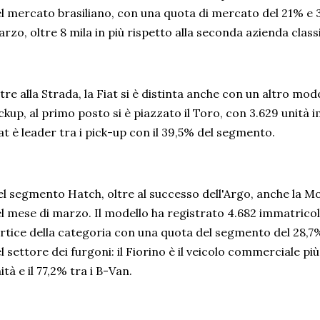
l mercato brasiliano, con una quota di mercato del 21% e 
rzo, oltre 8 mila in più rispetto alla seconda azienda clas
tre alla Strada, la Fiat si è distinta anche con un altro mod
ckup, al primo posto si è piazzato il Toro, con 3.629 unità 
at è leader tra i pick-up con il 39,5% del segmento.
l segmento Hatch, oltre al successo dell'Argo, anche la Mo
l mese di marzo. Il modello ha registrato 4.682 immatricol
rtice della categoria con una quota del segmento del 28,7%
l settore dei furgoni: il Fiorino è il veicolo commerciale p
ità e il 77,2% tra i B-Van.