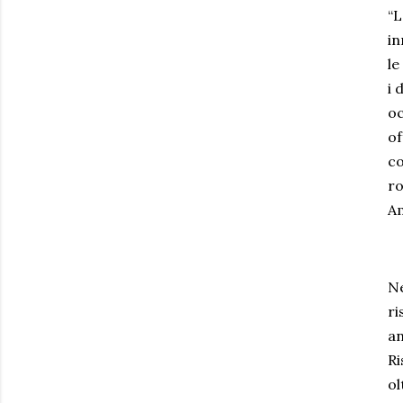
“L
in
le
i 
oc
of
co
ro
A
Ne
ri
an
Ri
ol