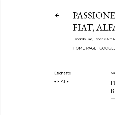
PASSIONE
FIAT, AL
Il mondo Fiat, Lancia e Alfa 
HOME PAGE
GOOGL
Etichette
Au
F
● FIAT ●
B