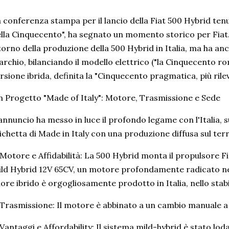
 conferenza stampa per il lancio della Fiat 500 Hybrid tenut
lla Cinquecento", ha segnato un momento storico per Fiat.
torno della produzione della 500 Hybrid in Italia, ma ha anc
rchio, bilanciando il modello elettrico ("la Cinquecento r
rsione ibrida, definita la "Cinquecento pragmatica, più rilev
 Progetto "Made of Italy": Motore, Trasmissione e Sede
annuncio ha messo in luce il profondo legame con l'Italia,
ichetta di Made in Italy con una produzione diffusa sul terr
Motore e Affidabilità: La 500 Hybrid monta il propulsore Fir
ld Hybrid 12V 65CV, un motore profondamente radicato nel
ore ibrido è orgogliosamente prodotto in Italia, nello stab
Trasmissione: Il motore è abbinato a un cambio manuale a
Vantaggi e Affordability: Il sistema mild-hybrid è stato loda