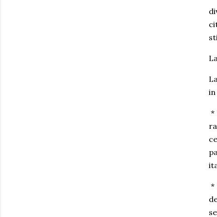
di
ci
st
La
La
in
* 
ra
ce
pa
it
* 
de
se