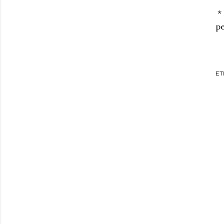
* 
pe
ET