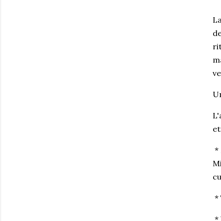
La
de
ri
ma
ve
Un
L'
et
* 
Mi
cu
* 
* 