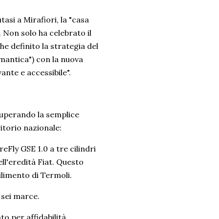
asi a Mirafiori, la "casa
 Non solo ha celebrato il
he definito la strategia del
omantica") con la nuova
ante e accessibile".
 superando la semplice
itorio nazionale:
eFly GSE 1.0 a tre cilindri
l'eredità Fiat. Questo
ilimento di Termoli.
 sei marce.
to per affidabilità,