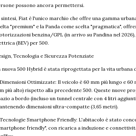
rsone possono ancora permettersi.
 sintesi, Fiat è l'unico marchio che offre una gamma urba
elta "premium" e la Panda come scelta "pragmatica", offrend
torizzazioni benzina/GPL (in arrivo su Pandina nel 2026)
ettrica (BEV) per 500.
sign, Tecnologia e Sicurezza Potenziate
 nuova 500 Hybrid è stata riprogettata per la vita urbana d
Dimensioni Ottimizzate: Il veicolo è 60 mm più lungo e 60
 più alto) rispetto alla precedente 500. Queste nuove pr
azio a bordo (incluso un tunnel centrale con 4 litri aggiunti
ntenendo dimensioni ultra-compatte (3,65 metri).
Tecnologie Smartphone Friendly: L'abitacolo è stato conc
martphone friendly", con ricarica a induzione e connettivit
rPlay.