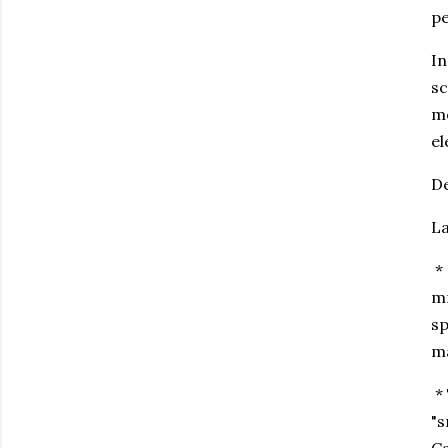
pe
In
sc
mo
el
De
La
* 
mm
sp
ma
* 
"s
Ca