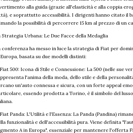
vertimento alla guida (grazie all'elasticità e alla coppia ero
ttà), e soprattutto accessibilità. I dirigenti hanno citato il
imando la possibilità di percorrere 15 km al prezzo di un ca
 Strategia Urbana: Le Due Facce della Medaglia
 conferenza ha messo in luce la strategia di Fiat per domin
 Europa, basata su due modelli distinti:
Fiat 500: Icona di Stile e Connessione: La 500 (nelle sue ver
ppresenta l'anima della moda, dello stile e della personalità.
rcano un'auto connessa e sicura, con un forte appeal emot
rticolare, essendo prodotta a Torino, è il simbolo del lusso 
aliana.
Fiat Panda: L'Utilità e l'Essenza: La Panda (Pandina) rimane i
lla funzionalità e dell'accessibilità pura. Viene definita "l'au
gmento A in Europa", essenziale per mantenere l'offerta Fi