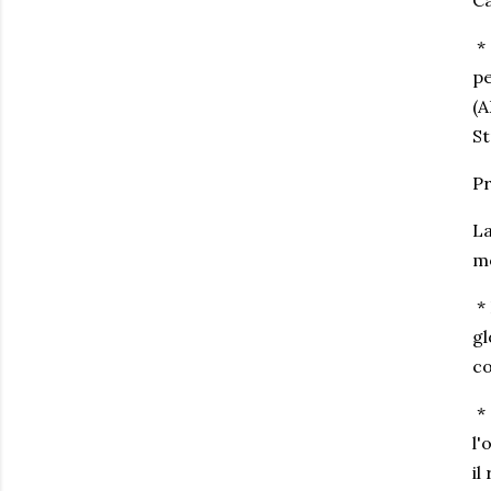
* 
pe
(A
St
Pr
La
m
* 
gl
co
* 
l'
il