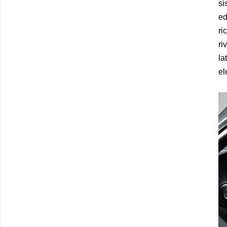
si
ed
ri
ri
la
el