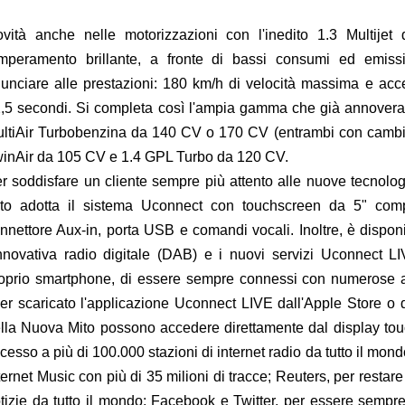
vità anche nelle motorizzazioni con l'inedito 1.3 Multije
mperamento brillante, a fronte di bassi consumi ed emissi
nunciare alle prestazioni: 180 km/h di velocità massima e ac
,5 secondi. Si completa così l'ampia gamma che già annovera 
ltiAir Turbobenzina da 140 CV o 170 CV (entrambi con cambi
inAir da 105 CV e 1.4 GPL Turbo da 120 CV.
r soddisfare un cliente sempre più attento alle nuove tecnolog
to adotta il sistema Uconnect con touchscreen da 5" compl
nnettore Aux-in, porta USB e comandi vocali. Inoltre, è dispon
innovativa radio digitale (DAB) e i nuovi servizi Uconnect L
oprio smartphone, di essere sempre connessi con numerose app
er scaricato l'applicazione Uconnect LIVE dall'Apple Store o d
lla Nuova Mito possono accedere direttamente dal display tou
cesso a più di 100.000 stazioni di internet radio da tutto il mon
ternet Music con più di 35 milioni di tracce; Reuters, per restar
tizie da tutto il mondo; Facebook e Twitter, per essere sempre 