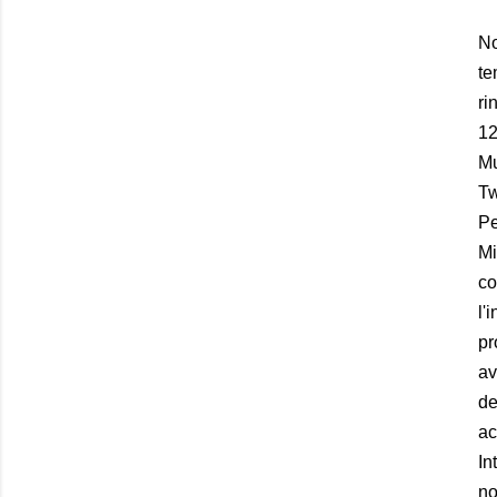
No
te
ri
12
Mu
Tw
Pe
Mi
co
l'
pr
av
de
ac
In
no