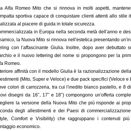
a Alfa Romeo Mito che si rinnova in molti aspetti, manten
mpatta sportiva capace di conquistare clienti attenti allo stile i
nalizzata al piacere di guida in totale sicurezza.
mmercializzata in Europa nella seconda metà dell'anno e dest
namico, la Nuova Mito si rinnova nell'estetica presentando un'in
eling con l'affascinante Giulia. Inoltre, dopo aver debuttato s
rchio e il nuovo lettering del nome si propongono per la prim
fa Romeo.
teriore affinità con il modello Giulia è la razionalizzazione de
lestimenti (Mito, Super e Veloce) e due pack specifici (Veloce e 
ve colori di carrozzeria, tra cui l'inedito bianco pastello, e 8 di
ovi disegni da 16", 17" e 18") compongono un'offerta complet
egliere la versione della Nuova Mito che più risponde ai propr
conda degli allestimenti e dei Paesi di commercializzazione,
tyle, Comfort e Visibility) che raggruppano i contenuti più 
ntaggio economico.