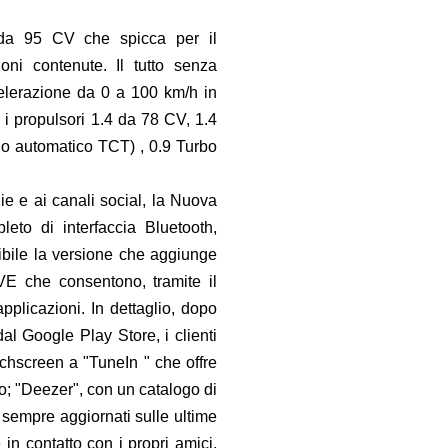
t da 95 CV che spicca per il
oni contenute. Il tutto senza
celerazione da 0 a 100 km/h in
i propulsori 1.4 da 78 CV, 1.4
o automatico TCT) , 0.9 Turbo
ie e ai canali social, la Nuova
eto di interfaccia Bluetooth,
ibile la versione che aggiunge
IVE che consentono, tramite il
licazioni. In dettaglio, dopo
al Google Play Store, i clienti
chscreen a "TuneIn " che offre
do; "Deezer", con un catalogo di
e sempre aggiornati sulle ultime
in contatto con i propri amici.