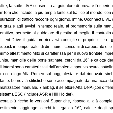
oltre, la suite LIVE consentirà al guidatore di provare l'esperi
mTom che include la più ampia fonte sul traffico al mondo, con ol
surazioni di traffico raccolte ogni giorno. Infine, Uconnect LIV
e grazie agli avvisi in tempo reale, ai promemoria sulla man
terattivo, permette al guidatore di gestire al meglio il controllo
ficient Drive il guidatore riceverà consigli sul proprio stile di 
edback in tempo reale, di diminuire i consumi di carburante e le
 primo allestimento Mito si caratterizza per il nuovo frontale impre
unite, maniglie delle porte satinate, cerchi da 16" e calotte deg
i interni sono caratterizzati dall'ambiente sportivo scuro, sottoli
ro con logo Alfa Romeo sul poggiatesta, e dal rinnovato simb
lante. Le novità stilistiche sono accompagnate da una ricca do
imatizzatore manuale, 7 airbag, il selettore Alfa DNA (con diffe
 sistema ESC (include ASR e Hill Holder).
cora più ricche le versioni Super che, rispetto al già compl
lestimento, aggiunge: cerchi in lega da 16", calotte degli spe