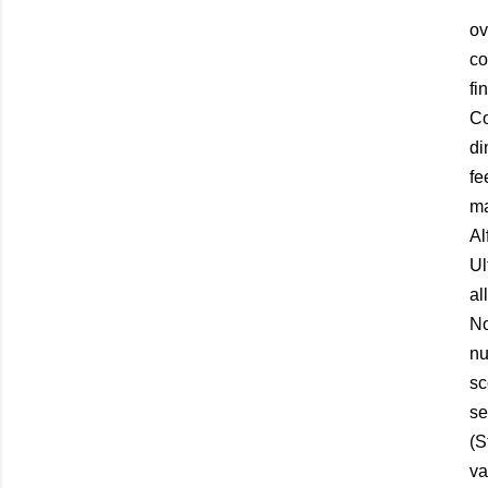
ov
co
fi
Co
di
fe
ma
Al
Ul
al
No
nu
sc
se
(S
va