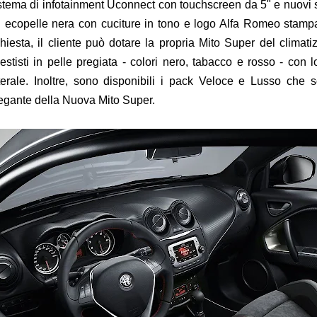
stema di infotainment Uconnect con touchscreen da 5" e nuovi sed
 ecopelle nera con cuciture in tono e logo Alfa Romeo stampat
chiesta, il cliente può dotare la propria Mito Super del climati
vestisti in pelle pregiata - colori nero, tabacco e rosso - co
terale. Inoltre, sono disponibili i pack Veloce e Lusso che so
egante della Nuova Mito Super.