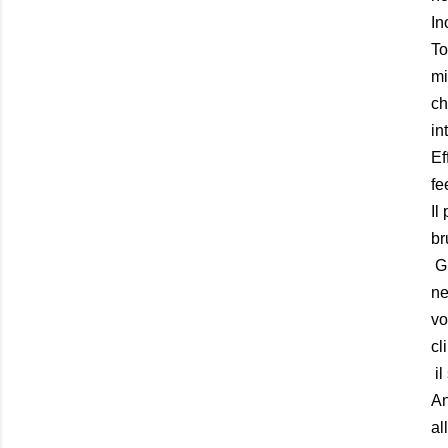
In
To
mi
ch
in
Ef
fe
Il
br
Gl
ne
vo
cl
il
An
al