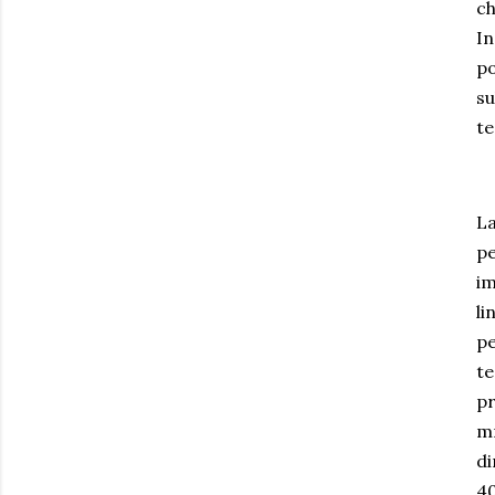
ch
In
po
su
te
La
pe
im
li
pe
te
pr
mm
di
40