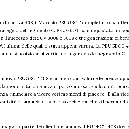
n la nuova 408, il Marchio PEUGEOT completa la sua offe
rategico del segmento C. PEUGEOT ha conquistato un posto d
n il successo dei SUV 3008 e 5008 e tre generazioni di ber
, l'ultima delle quali è stata appena varata. La PEUGEOT 4
and e si posiziona ai vertici della gamma del segmento C.
 nuova PEUGEOT 408 è in linea con i valori e le preoccupaz
lla modernità: dinamica e iperconnessa , vuole contribuire 
nza rinunciare a vivere veri momenti di piacere . È alla rice
eatività e l'audacia di nuove associazioni che si liberano da
 maggior parte dei clienti della nuova PEUGEOT 408 dovre