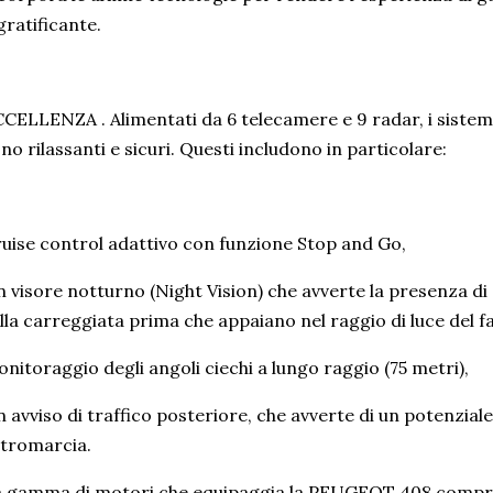
gratificante.
CELLENZA . Alimentati da 6 telecamere e 9 radar, i sistemi
no rilassanti e sicuri. Questi includono in particolare:
uise control adattivo con funzione Stop and Go,
 visore notturno (Night Vision) che avverte la presenza di a
lla carreggiata prima che appaiano nel raggio di luce del f
nitoraggio degli angoli ciechi a lungo raggio (75 metri),
 avviso di traffico posteriore, che avverte di un potenzial
tromarcia.
 gamma di motori che equipaggia la PEUGEOT 408 compre