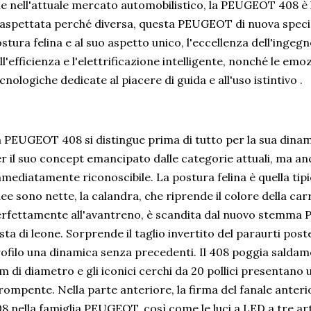
e nell'attuale mercato automobilistico, la PEUGEOT 408 è la
aspettata perché diversa, questa PEUGEOT di nuova specie 
stura felina e al suo aspetto unico, l'eccellenza dell'ingeg
ll'efficienza e l'elettrificazione intelligente, nonché le emo
cnologiche dedicate al piacere di guida e all'uso istintivo .
 PEUGEOT 408 si distingue prima di tutto per la sua dinam
r il suo concept emancipato dalle categorie attuali, ma anch
mediatamente riconoscibile. La postura felina è quella tipi
nee sono nette, la calandra, che riprende il colore della ca
rfettamente all'avantreno, è scandita dal nuovo stemm
sta di leone. Sorprende il taglio invertito del paraurti post
ofilo una dinamica senza precedenti. Il 408 poggia saldam
 di diametro e gli iconici cerchi da 20 pollici presentano
rompente. Nella parte anteriore, la firma del fanale anter
8 nella famiglia PEUGEOT, così come le luci a LED a tre art