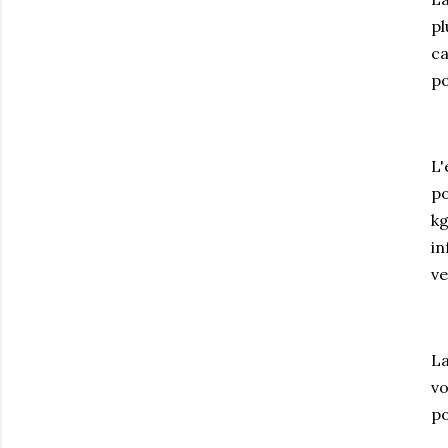
pl
ca
po
L'
po
kg
in
ve
La
vo
po