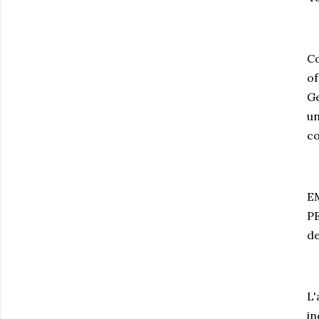
Co
of
Ge
un
co
EM
PE
de
L'
in