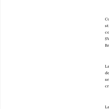
Co
st
co
SW
Br
La
de
se
cr
La