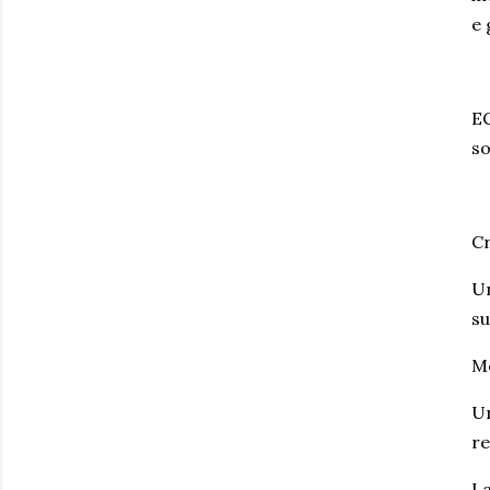
e 
EC
so
Cr
Un
su
Mo
Un
re
La