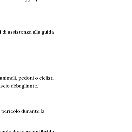
 di assistenza alla guida
nimali, pedoni o ciclisti
ascio abbagliante,
e pericolo durante la
nde due versioni ibride