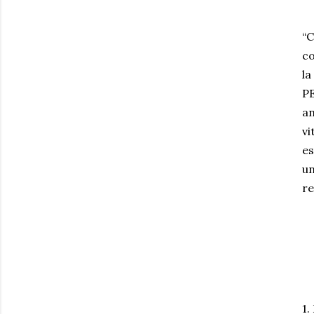
“C
co
la
PE
an
vi
es
un
re
1.