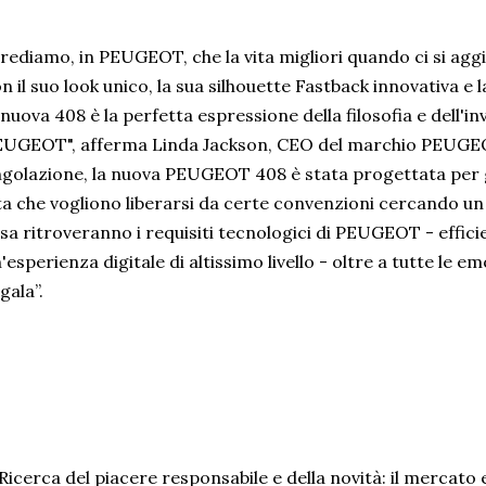
rediamo, in PEUGEOT, che la vita migliori quando ci si agg
n il suo look unico, la sua silhouette Fastback innovativa e
 nuova 408 è la perfetta espressione della filosofia e dell'i
UGEOT", afferma Linda Jackson, CEO del marchio PEUGEO
golazione, la nuova PEUGEOT 408 è stata progettata per gl
ta che vogliono liberarsi da certe convenzioni cercando un
sa ritroveranno i requisiti tecnologici di PEUGEOT - effici
'esperienza digitale di altissimo livello - oltre a tutte le em
gala”.
 Ricerca del piacere responsabile e della novità: il mercato e