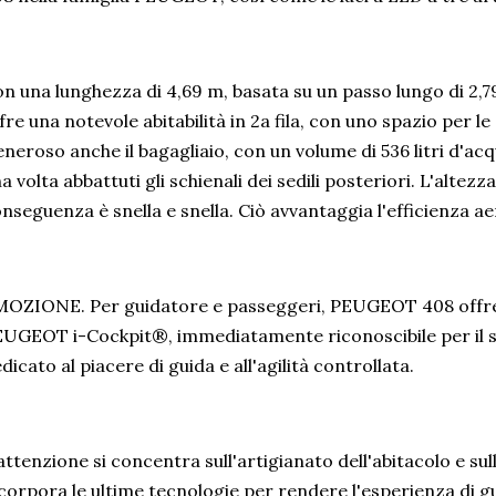
n una lunghezza di 4,69 m, basata su un passo lungo di 2
fre una notevole abitabilità in 2a fila, con uno spazio per l
neroso anche il bagagliaio, con un volume di 536 litri d'acqua
a volta abbattuti gli schienali dei sedili posteriori. L'altezza 
nseguenza è snella e snella. Ciò avvantaggia l'efficienza a
OZIONE. Per guidatore e passeggeri, PEUGEOT 408 offre 
UGEOT i-Cockpit®, immediatamente riconoscibile per il 
dicato al piacere di guida e all'agilità controllata.
attenzione si concentra sull'artigianato dell'abitacolo e sul
corpora le ultime tecnologie per rendere l'esperienza di gui