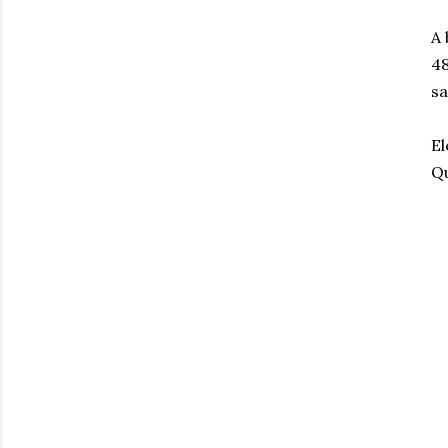
A 
48
sa
El
Qu