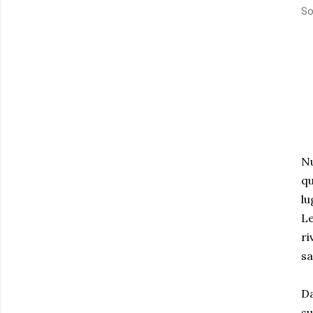
So
Nu
qu
lu
Le
ri
sa
Da
su