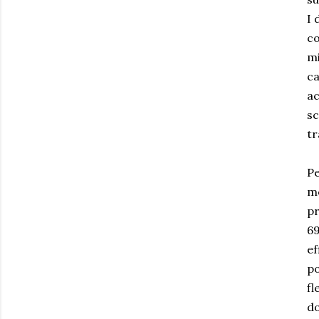
I 
co
mi
ca
ac
sc
tr
Pe
mo
pr
69
ef
po
fl
do