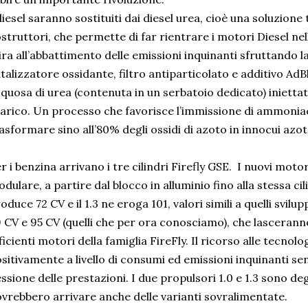
diesel saranno sostituiti dai diesel urea, cioè una soluzione t
struttori, che permette di far rientrare i motori Diesel ne
ra all’abbattimento delle emissioni inquinanti sfruttando 
talizzatore ossidante, filtro antiparticolato e additivo Ad
quosa di urea (contenuta in un serbatoio dedicato) iniettata
arico. Un processo che favorisce l’immissione di ammoniac
asformare sino all’80% degli ossidi di azoto in innocui azo
r i benzina arrivano i tre cilindri Firefly GSE. I nuovi mot
dulare, a partire dal blocco in alluminio fino alla stessa cili
oduce 72 CV e il 1.3 ne eroga 101, valori simili a quelli svilupp
 CV e 95 CV (quelli che per ora conosciamo), che lasceranno
ficienti motori della famiglia FireFly. Il ricorso alle tecno
sitivamente a livello di consumi ed emissioni inquinanti
essione delle prestazioni. I due propulsori 1.0 e 1.3 sono deg
vrebbero arrivare anche delle varianti sovralimentate.