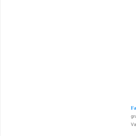
Fa
gr
Va