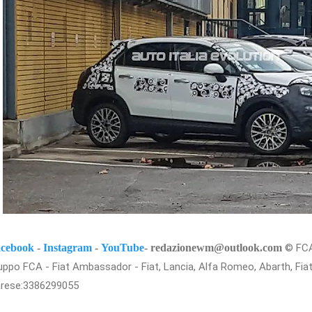
cebook
-
Instagram
-
YouTube
- redazionewm@outlook.com
© FCA 
uppo FCA - Fiat Ambassador - Fiat, Lancia, Alfa Romeo, Abarth, Fi
rese:
3386299055