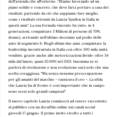
dell'azienda che all'esterno. “Stiamo lavorando ad un
piano solido e concreto, che deve farci portare a casa dei
risultati, partendo da ciò che sappiamo fare meglio,
come i risultati ottenuti da Lancia Ypsilon in Italia in
questi anni”. La sua formula vincente ha visto, in 4
generazioni, conquistare 3 Milioni di persone (il 70%
donne), arrivando nell’ultimo decennio sul podio delle
auto di segmento b. Negli ultimi due anni, conquistare la
leadership incontrastata in Italia con oltre 100 mila unità
vendute, grazie anche alle motorizzazioni ibride: oltre 34
mila dal lancio, quasi 20.000 nel 2021. Insomma se si
parlerà di rivoluzione e non evoluzione sarà solo che una
scelta coraggiosa. "Ma senza nessuna preoccupazione
per gli amanti del marchio - rassicura il ceo -. La sfida
che Lancia ha di fronte è così importante che in campo
sono scesi solo grandi campioni".
Il nuovo capitolo Lancia comincerà ad essere raccontato
al pubblico con un docufilm online sui canali social
giovedì 17 giugno. Il primo invito rivolto a tutti i