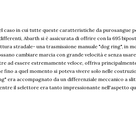
l caso in cui tutte queste caratteristiche da purosangue p
differenti, Abarth si è assicurata di offrire con la 695 bipo
ttura stradale- una trasmissione manuale "dog ring", in m
ssano cambiare marcia con grande velocità e senza usare l
tre ad essere estremamente veloce, offriva principalment
e fino a quel momento si poteva vivere solo nelle costruzio
ng" era accompagnato da un differenziale meccanico a slit
ntre il selettore era tanto impressionante nell'aspetto qu