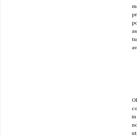
mo
pr
po
as
tu
av
Ol
co
in
no
ut