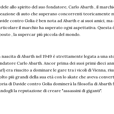
dele allo spirito del suo fondatore, Carlo Abarth , il marchi
eazione di auto che superano concorrenti teoricamente mol
vide contro Golia è ben nota ad Abarth e ai suoi amici, m
rticolare il marchio ha superato ogni aspettativa. Questa è 
posto , la supercar più piccola del mondo.
 nascita di Abarth nel 1949 è strettamente legata a una stor
ndatore Carlo Abarth. Ancor prima dei suoi primi dieci anni
rl) era riuscito a dominare le gare tra i vicoli di Vienna, r
lto più grandi della sua età con lo skate che aveva converti
oria di Davide contro Golia dominerà la filosofia di Abarth fi
ndogli la reputazione di creare "assassini di giganti".