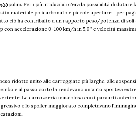
ggipolini. Per i più irriducibili c'era la possibilità di dotare 
ssi in materiale policarbonato e piccole aperture... per paga
tto ciò ha contribuito a un rapporto peso/potenza di soli 
p con accelerazione 0-100 km/h in 5,9'' e velocità massim
 peso ridotto unito alle carreggiate più larghe, alle sospensio
embo e al passo corto la rendevano un'auto sportiva est
vertente. La carrozzeria muscolosa con i paraurti anterio
gressivo e lo spoiler maggiorato completavano l'immagine 
estazioni.