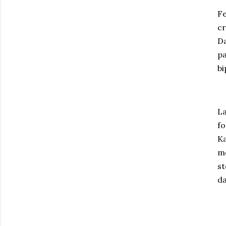
Fe
cr
Da
pa
bi
La
fo
Ka
mo
st
da