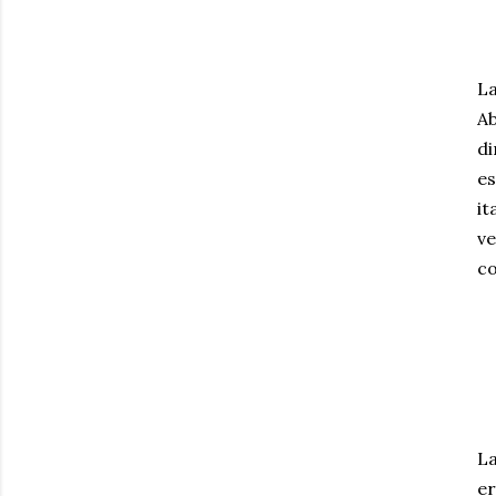
La
Ab
di
es
it
ve
co
La
er