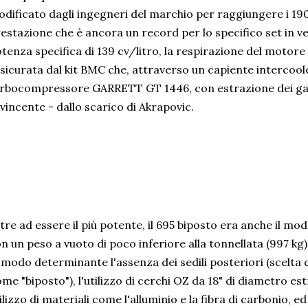
dificato dagli ingegneri del marchio per raggiungere i 190
estazione che è ancora un record per lo specifico set in v
tenza specifica di 139 cv/litro, la respirazione del motore
sicurata dal kit BMC che, attraverso un capiente intercooler
rbocompressore GARRETT GT 1446, con estrazione dei gas
vincente - dallo scarico di Akrapovic.
tre ad essere il più potente, il 695 biposto era anche il mode
n un peso a vuoto di poco inferiore alla tonnellata (997 kg
 modo determinante l'assenza dei sedili posteriori (scelta 
me "biposto"), l'utilizzo di cerchi OZ da 18" di diametro e
ilizzo di materiali come l'alluminio e la fibra di carbonio, ed 