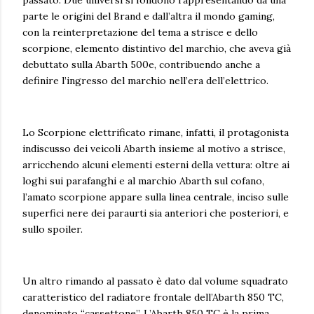
passato. Due universi si fondono rappresentando da una
parte le origini del Brand e dall’altra il mondo gaming,
con la reinterpretazione del tema a strisce e dello
scorpione, elemento distintivo del marchio, che aveva già
debuttato sulla Abarth 500e, contribuendo anche a
definire l’ingresso del marchio nell’era dell’elettrico.
Lo Scorpione elettrificato rimane, infatti, il protagonista
indiscusso dei veicoli Abarth insieme al motivo a strisce,
arricchendo alcuni elementi esterni della vettura: oltre ai
loghi sui parafanghi e al marchio Abarth sul cofano,
l’amato scorpione appare sulla linea centrale, inciso sulle
superfici nere dei paraurti sia anteriori che posteriori, e
sullo spoiler.
Un altro rimando al passato è dato dal volume squadrato
caratteristico del radiatore frontale dell’Abarth 850 TC,
denominato “cassettone”. L’Abarth 850 TC è la prima