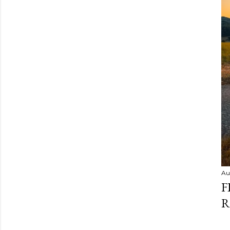
Au
F
R