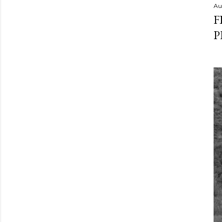
Au
F
P