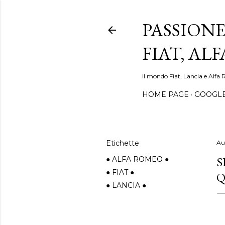
PASSIONE
FIAT, AL
Il mondo Fiat, Lancia e Alfa 
HOME PAGE
GOOGL
Etichette
Au
S
● ALFA ROMEO ●
● FIAT ●
Q
● LANCIA ●