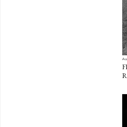
Au
F
R