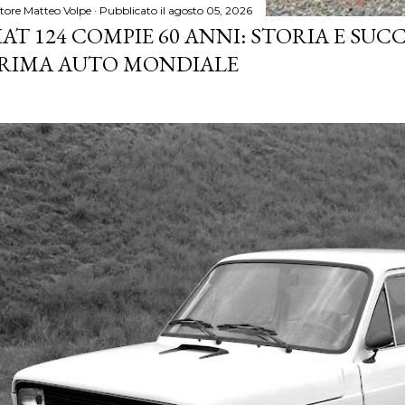
tore
Matteo Volpe
Pubblicato il
agosto 05, 2026
IAT 124 COMPIE 60 ANNI: STORIA E SUC
RIMA AUTO MONDIALE