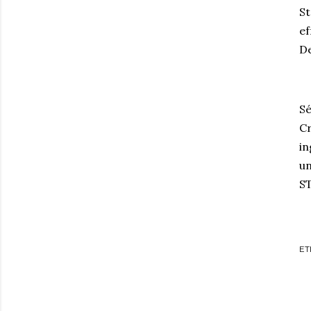
St
ef
De
Sé
Cr
in
un
S
ET