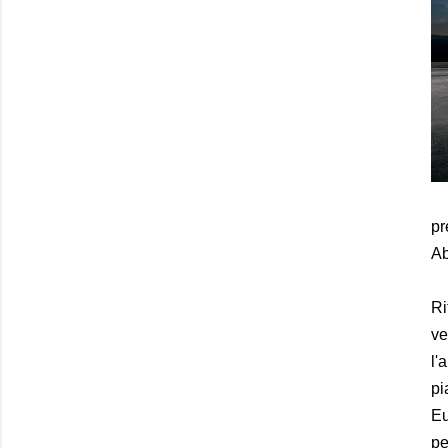
pr
Ab
Ri
ve
l'
pi
Eu
pe