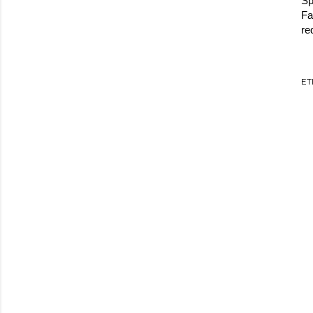
Sp
Fa
re
ET