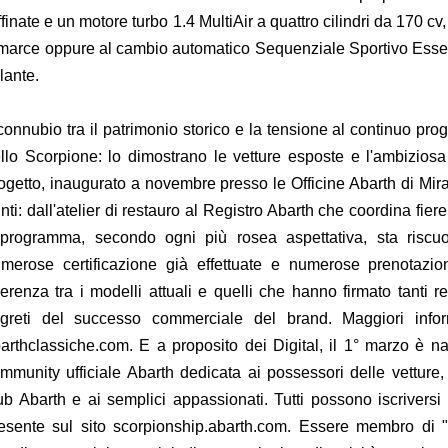
ffinate e un motore turbo 1.4 MultiAir a quattro cilindri da 170 
marce oppure al cambio automatico Sequenziale Sportivo Essee
lante.
 connubio tra il patrimonio storico e la tensione al continuo pr
llo Scorpione: lo dimostrano le vetture esposte e l'ambiziosa 
ogetto, inaugurato a novembre presso le Officine Abarth di Mirafi
nti: dall'atelier di restauro al Registro Abarth che coordina fier
 programma, secondo ogni più rosea aspettativa, sta risc
merose certificazione già effettuate e numerose prenotazion
erenza tra i modelli attuali e quelli che hanno firmato tanti r
greti del successo commerciale del brand. Maggiori infor
arthclassiche.com. E a proposito dei Digital, il 1° marzo è na
mmunity ufficiale Abarth dedicata ai possessori delle vetture, 
ub Abarth e ai semplici appassionati. Tutti possono iscrivers
esente sul sito scorpionship.abarth.com. Essere membro di 