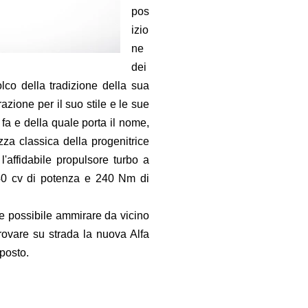
pos
izio
ne
dei
lco della tradizione della sua
ione per il suo stile e le sue
 fa e della quale porta il nome,
zza classica della progenitrice
'affidabile propulsore turbo a
 140 cv di potenza e 240 Nm di
he possibile ammirare da vicino
rovare su strada la nuova Alfa
posto.