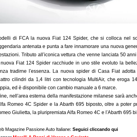
delli di FCA la nuova Fiat 124 Spider, che si colloca nel so
ggendaria antenata e punta a fare innamorare una nuova generaz
estazioni. Tributo all'iconica vettura che venne lanciata 50 anni
 nuova Fiat 124 Spider racchiude in uno stile evoluto la belle
nza tradirne l'essenza. La nuova spider di Casa Fiat adotta l
attro cilindri da 1,4 litri con tecnologia MultiAir, che eroga
ppia, ed è disponibile con cambio manuale a 6 marce.
fine, nell'area esterna della manifestazione milanese sarà anc
Alfa Romeo 4C Spider e la Abarth 695 biposto, oltre a poter p
meo Giulietta, la pluripremiata Alfa Romeo 4C e l'Abarth 695 bi
b Magazine Passione Auto Italiane:
Seguici
cliccando qui