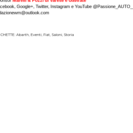
onsor
Marelli & Pozzi di Varese e Gavirate
cebook, Google+, Twitter, Instagram e YouTube @Passione_AUTO_I
dazionewm@outlook.com
ICHETTE:
Abarth
Eventi
Fiat
Saloni
Storia