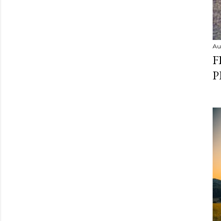
Au
F
P