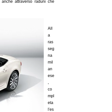
e, anche attraverso raduni che
All
a
ras
seg
na
mil
an
ese
,
co
mpl
eta
l'es