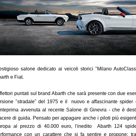
estigioso salone dedicato ai veicoli storici "Milano AutoClass
arth e Fiat.
flettori puntati sul brand Abarth che sarà presente con due esem
rsione "stradale" del 1975 e il nuovo e affascinante spider -
anteprima avvenuta al recente Salone di Ginevra - che è dest
acere di guida. Pensato per appagare anche i piloti più esigenti
ropa al prezzo di 40.000 euro, l'inedito Abarth 124 spide
rformance con un carattere che si fa sentire e propone: tra