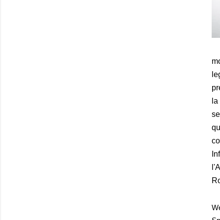
mo
le
pr
la
se
qu
co
In
l'
Ro
We