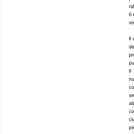
ra
6 
vo
Il
de
pr
pu
Il
nu
co
se
ab
co
cl
pr