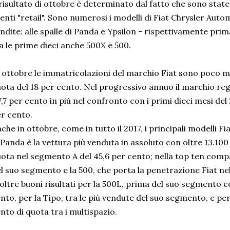
 risultato di ottobre è determinato dal fatto che sono state 
ienti "retail". Sono numerosi i modelli di Fiat Chrysler Auto
ndite: alle spalle di Panda e Ypsilon - rispettivamente pri
a le prime dieci anche 500X e 500.
 ottobre le immatricolazioni del marchio Fiat sono poco m
ota del 18 per cento. Nel progressivo annuo il marchio regi
 7,7 per cento in più nel confronto con i primi dieci mesi de
r cento.
che in ottobre, come in tutto il 2017, i principali modelli Fi
 Panda è la vettura più venduta in assoluto con oltre 13.10
ota nel segmento A del 45,6 per cento; nella top ten comp
l suo segmento e la 500, che porta la penetrazione Fiat ne
oltre buoni risultati per la 500L, prima del suo segmento c
nto, per la Tipo, tra le più vendute del suo segmento, e per
nto di quota tra i multispazio.