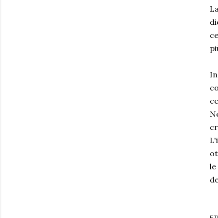
La
di
ce
pi
In
co
ce
Ne
cr
L'
ot
le
de
ET