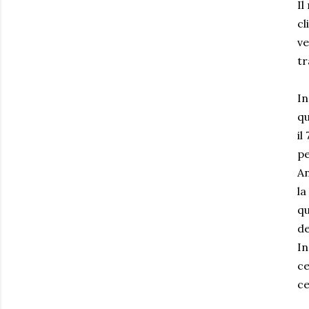
Il
cl
ve
tr
In
qu
il
pe
An
la
qu
de
In
ce
ce