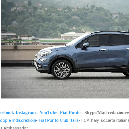
cebook
-
Instagram
-
YouTube
-
Fiat Punto
- Skype/Mail redazion
oop e Indiscrezioni
-
Fiat Punto Club Italia
- FCA Italy: società itali
at Ambassador