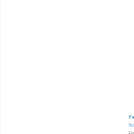
Fa
Sc
Fi