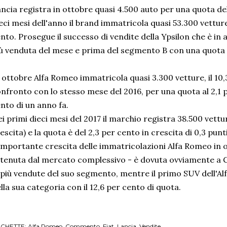
ncia registra in ottobre quasi 4.500 auto per una quota del
eci mesi dell'anno il brand immatricola quasi 53.300 vetture
nto. Prosegue il successo di vendite della Ypsilon che è in
ù venduta del mese e prima del segmento B con una quota d
 ottobre Alfa Romeo immatricola quasi 3.300 vetture, il 10,3
nfronto con lo stesso mese del 2016, per una quota al 2,1 p
nto di un anno fa.
i primi dieci mesi del 2017 il marchio registra 38.500 vettur
escita) e la quota è del 2,3 per cento in crescita di 0,3 punt
importante crescita delle immatricolazioni Alfa Romeo in o
tenuta dal mercato complessivo - è dovuta ovviamente a Giu
 più vendute del suo segmento, mentre il primo SUV dell'Al
lla sua categoria con il 12,6 per cento di quota.
ICHETTE:
Alfa Romeo
Commento
Fiat
Lancia
Vendite