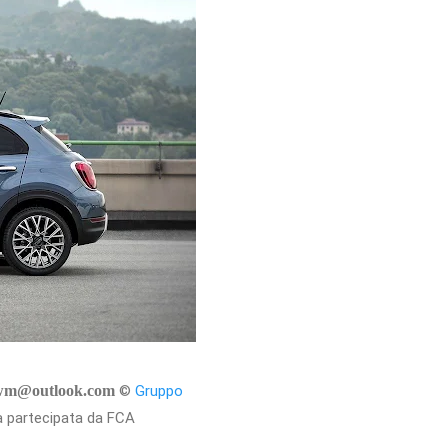
ewm@outlook.com
©
Gruppo
ana partecipata da FCA