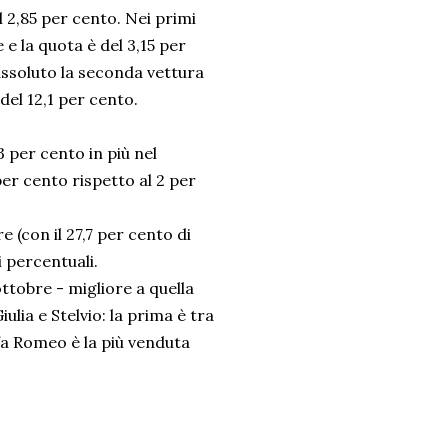
 2,85 per cento. Nei primi
 e la quota è del 3,15 per
 assoluto la seconda vettura
el 12,1 per cento.
 per cento in più nel
er cento rispetto al 2 per
e (con il 27,7 per cento di
i percentuali.
ttobre - migliore a quella
lia e Stelvio: la prima è tra
fa Romeo è la più venduta