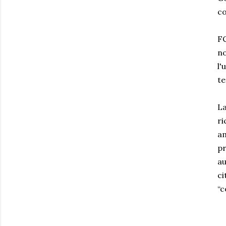
co
FC
no
l'
te
La
ri
am
pr
au
ci
“c