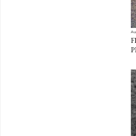
Au
F
P