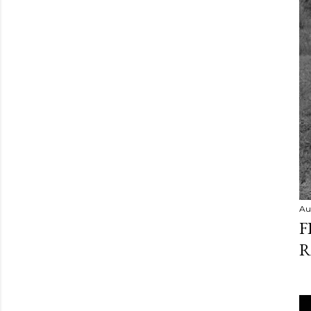
Au
F
R