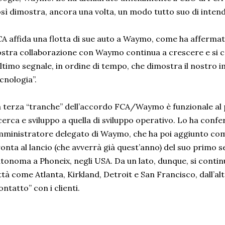
sì dimostra, ancora una volta, un modo tutto suo di intende
A affida una flotta di sue auto a Waymo, come ha affermat
stra collaborazione con Waymo continua a crescere e si c
ultimo segnale, in ordine di tempo, che dimostra il nostro
cnologia”.
 terza “tranche” dell’accordo FCA/Waymo è funzionale al p
cerca e sviluppo a quella di sviluppo operativo. Lo ha conf
ministratore delegato di Waymo, che ha poi aggiunto co
onta al lancio (che avverrà già quest’anno) del suo primo ser
tonoma a Phoneix, negli USA. Da un lato, dunque, si conti
ttà come Atlanta, Kirkland, Detroit e San Francisco, dall’altr
ontatto” con i clienti.