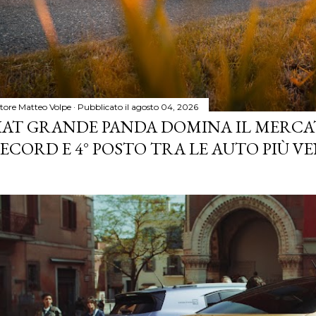
tore
Matteo Volpe
Pubblicato il
agosto 04, 2026
IAT GRANDE PANDA DOMINA IL MERCA
ECORD E 4° POSTO TRA LE AUTO PIÙ VE