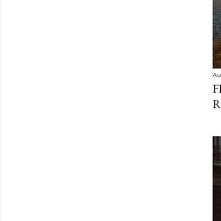
Au
F
R