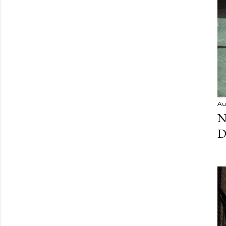
Au
N
D