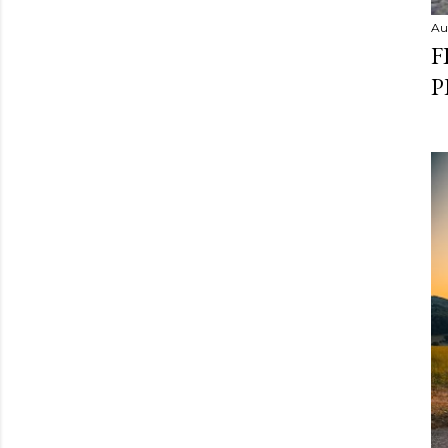
Au
F
P