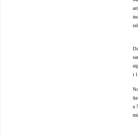
ar
in
ra
Da
sa
ni
i
1
No
it
a 
mi