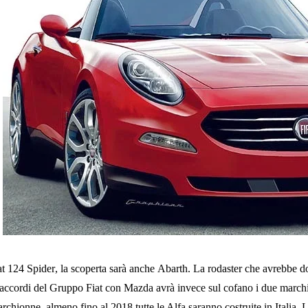
at 124 Spider
, la scoperta sarà anche
Abarth
. La
rodaster
che avrebbe d
 accordi del Gruppo Fiat con Mazda avrà invece sul cofano i due marchi
rchionne, almeno
fino al 2018 tutte le Alfa saranno costruite in Italia
. 