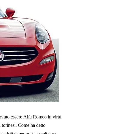
ovuto essere
Alfa Romeo
in virtù
 torinesi. Come ha detto
La “dritta” per questa scelta era