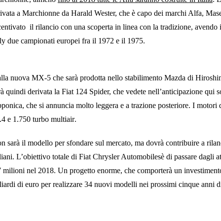
rivata a Marchionne da Harald Wester, che è capo dei marchi Alfa, Maser
centivato il rilancio con una scoperta in linea con la tradizione, avendo 
lly due campionati europei fra il 1972 e il 1975.
lla nuova
MX-5 che sarà prodotta nello stabilimento Mazda di Hirosh
rà quindi derivata la Fiat 124 Spider, che vedete nell’anticipazione qui s
pponica, che si annuncia molto leggera e a trazione posteriore. I motori 
.4 e 1.750 turbo multiair
.
n sarà il modello per sfondare sul mercato, ma dovrà contribuire a rilan
aliani. L’obiettivo totale di
Fiat Chrysler Automobiles
è di passare dagli a
7 milioni nel 2018. Un progetto enorme, che comporterà un investiment
liardi di euro per realizzare 34 nuovi modelli
nei prossimi cinque anni d