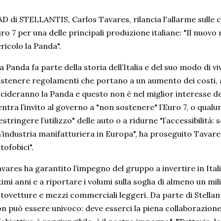
AD di STELLANTIS, Carlos Tavares, rilancia l'allarme sull
ro 7 per una delle principali produzione italiane: "Il nuov
ricolo la Panda".
a Panda fa parte della storia dell’Italia e del suo modo di v
stenere regolamenti che portano a un aumento dei costi, 
cideranno la Panda e questo non è nel miglior interesse del
entra l’invito al governo a "non sostenere" l’Euro 7, o qualu
estringere l’utilizzo" delle auto o a ridurne "l’accessibilità:
’industria manifatturiera in Europa", ha proseguito Tavar
tofobici".
vares ha garantito l’impegno del gruppo a invertire in Itali
timi anni e a riportare i volumi sulla soglia di almeno un mili
tovetture e mezzi commerciali leggeri. Da parte di Stellan
n può essere univoco: deve esserci la piena collaborazione c