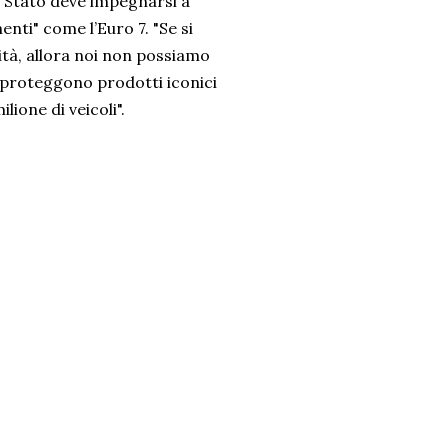
lo Stato deve impegnarsi a
enti" come l’Euro 7. "Se si
lità, allora noi non possiamo
si proteggono prodotti iconici
ione di veicoli".