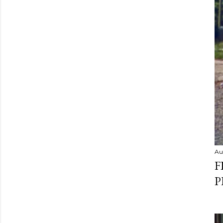
Au
F
P