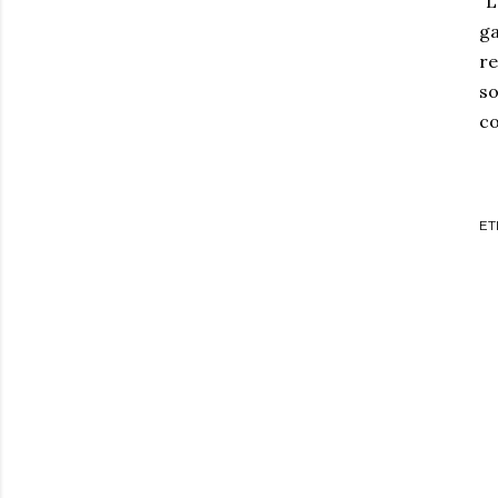
"L
ga
re
so
co
ET