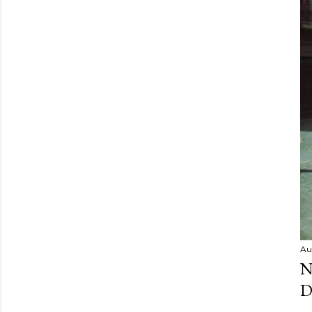
Au
N
D