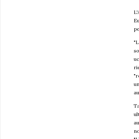
L'
Eu
pe
"L
so
uc
ri
"r
un
au
Ta
ul
au
no