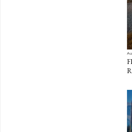
Au
F
R